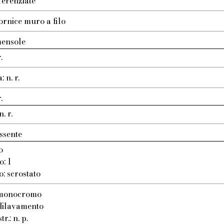
ferenziate
ornice muro a filo
mensole
.
 n. r.
.
. r.
ssente
o
o: 1
o: scrostato
: monocromo
 dilavamento
r.: n. p.