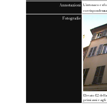
Annotazioni
L'intonaco e sfo
corrispondenza d
Fotografie
Elevato E2 della
primi assi e agli 