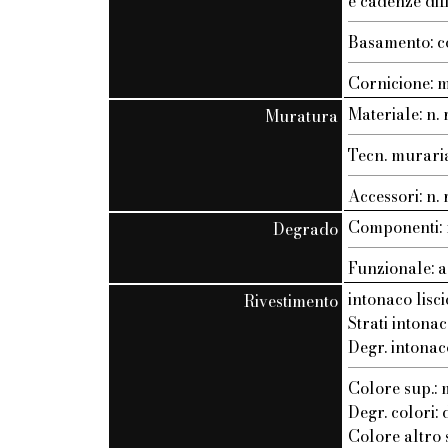
e cadenze dif
Basamento: c
Cornicione: 
Materiale: n. r
Muratura
Tecn. muraria:
Accessori: n. r
Componenti: n
Degrado
Funzionale: a
intonaco lisci
Rivestimento
Strati intonac
Degr. intonac
Colore sup.
Degr. colori:
Colore altro st