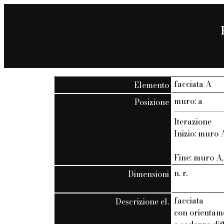
facciata A
Elemento
muro: a
Posizione
Iterazione
Inizio: muro A
Fine: muro A, 
n. r.
Dimensioni
facciata
Descrizione el.
con orientam