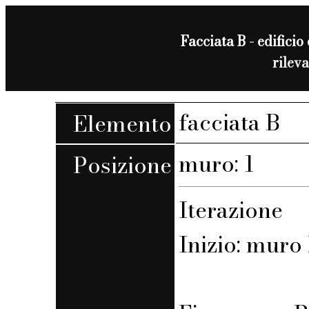
Facciata B - edificio 
rilev
facciata B
Elemento
muro: 1
Posizione
Iterazione
Inizio: muro B