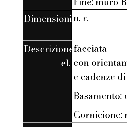
Fine: muro B,
n. r.
Dimensioni
facciata
Descrizione
con orienta
el.
e cadenze di
Basamento: c
Cornicione: