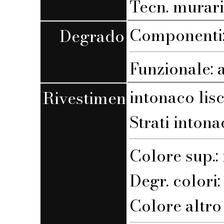
Tecn. muraria
Componenti: 
Degrado
Funzionale: 
intonaco lis
Rivestimento
Strati intona
Colore sup.
Degr. colori
Colore altro s