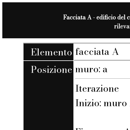
Facciata A - edificio del c
rilev
facciata A
Elemento
muro: a
Posizione
Iterazione
Inizio: muro 