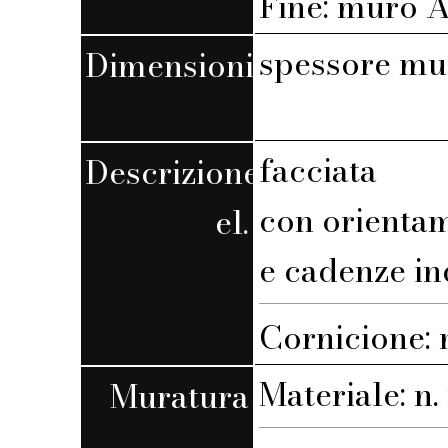
Fine: muro A,
spessore mu
Dimensioni
facciata
Descrizione
con orienta
el.
e cadenze in
Cornicione:
Materiale: n. 
Muratura