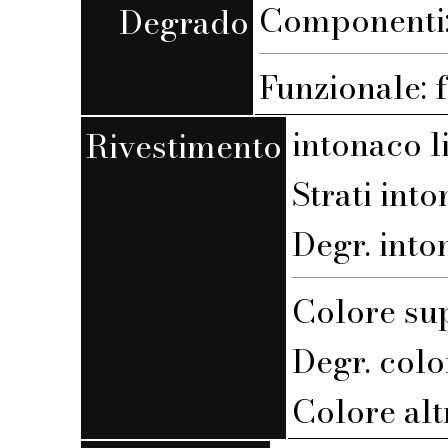
Componenti: 
Degrado
Funzionale: 
intonaco l
Rivestimento
Strati into
Degr. into
Colore sup
Degr. color
Colore altro