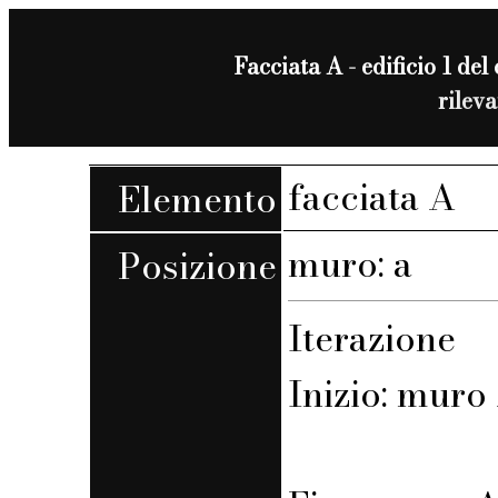
Facciata A - edificio 1 del 
rilev
facciata A
Elemento
muro: a
Posizione
Iterazione
Inizio: muro 