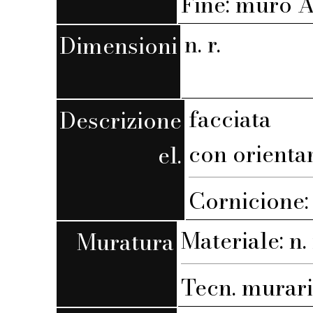
Fine: muro A,
n. r.
Dimensioni
facciata
Descrizione
con orienta
el.
Cornicione:
Materiale: n. 
Muratura
Tecn. muraria