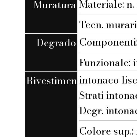
Materiale: n. 
Muratura
Tecn. muraria
Componenti: 
Degrado
Funzionale: 
intonaco lis
Rivestimento
Strati intona
Degr. intonac
Colore sup.