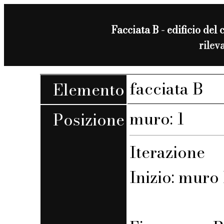
Facciata B - edificio del 
rilev
facciata B
Elemento
muro: 1
Posizione
Iterazione
Inizio: muro 