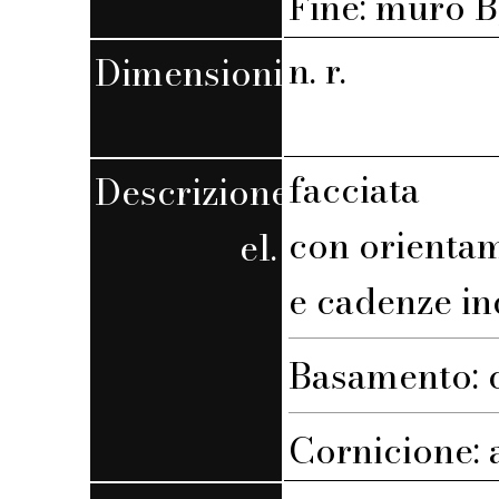
Fine: muro B,
n. r.
Dimensioni
facciata
Descrizione
con orienta
el.
e cadenze in
Basamento: 
Cornicione: 