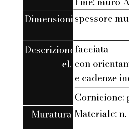
Fine: muro A,
spessore mu
Dimensioni
facciata
Descrizione
con orienta
el.
e cadenze in
Cornicione: 
Materiale: n. 
Muratura