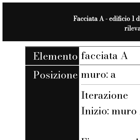
Facciata A - edificio 1 d
rilev
facciata A
Elemento
muro: a
Posizione
Iterazione
Inizio: muro 