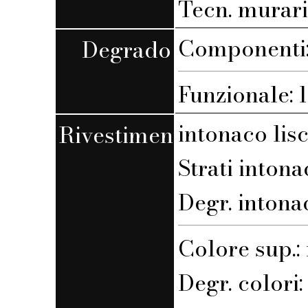
Tecn. muraria
Componenti: 
Degrado
Funzionale: l
intonaco lis
Rivestimento
Strati intona
Degr. intona
Colore sup.
Degr. colori