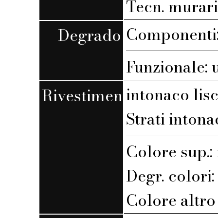
Tecn. muraria
Componenti: 
Degrado
Funzionale: 
intonaco lis
Rivestimento
Strati intona
Colore sup.
Degr. colori
Colore altro s