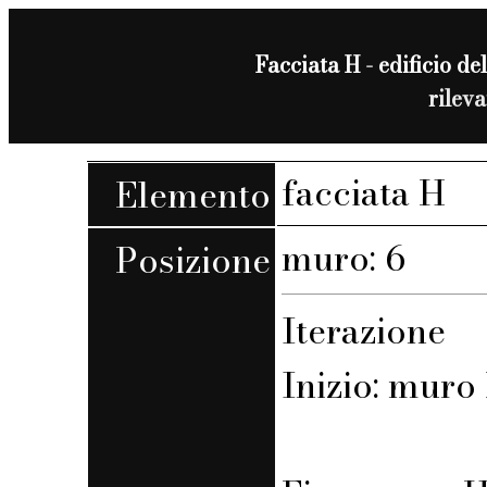
Facciata H - edificio del
rilev
facciata H
Elemento
muro: 6
Posizione
Iterazione
Inizio: muro 