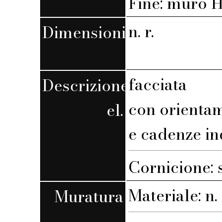
Fine: muro H,
n. r.
Dimensioni
facciata
Descrizione
con orienta
el.
e cadenze in
Cornicione: 
Materiale: n. 
Muratura