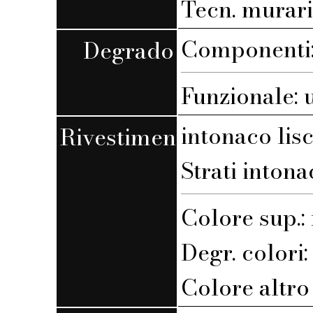
Tecn. muraria
Componenti: 
Degrado
Funzionale: 
intonaco lis
Rivestimento
Strati intona
Colore sup.
Degr. colori
Colore altro s