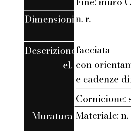
Fine: muro C,
n. r.
Dimensioni
facciata
Descrizione
con orienta
el.
e cadenze di
Cornicione: 
Materiale: n. 
Muratura