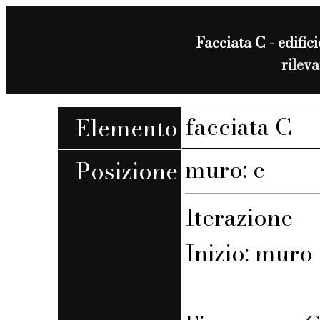
Facciata C - edifici
rilev
facciata C
Elemento
muro: e
Posizione
Iterazione
Inizio: muro 