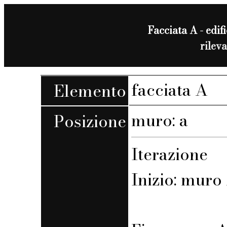
Facciata A - edifi
rilev
facciata A
Elemento
muro: a
Posizione
Iterazione
Inizio: muro 