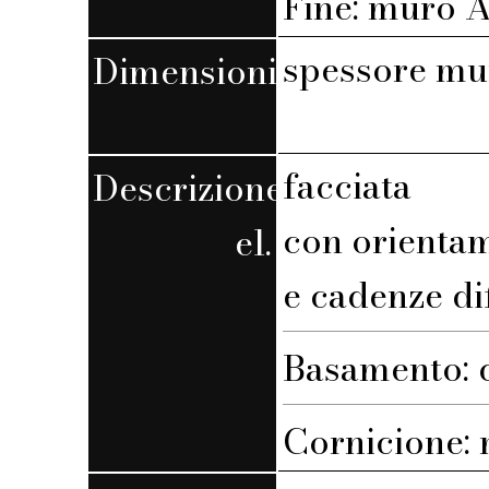
Fine: muro A,
spessore mu
Dimensioni
facciata
Descrizione
con orienta
el.
e cadenze di
Basamento: c
Cornicione: n