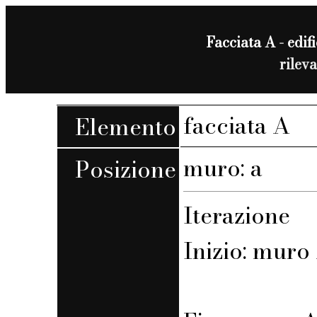
Facciata A - edifi
rilev
facciata A
Elemento
muro: a
Posizione
Iterazione
Inizio: muro 