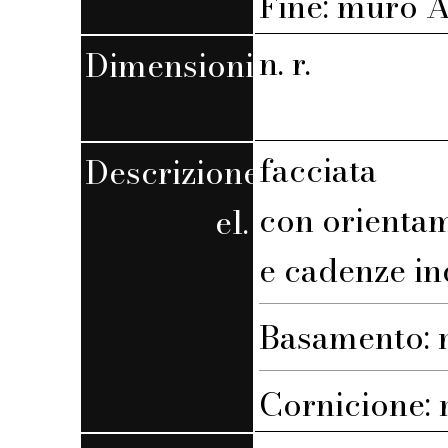
Fine: muro A,
n. r.
Dimensioni
facciata
Descrizione
con orienta
el.
e cadenze in
Basamento: n
Cornicione: