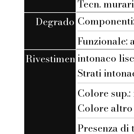
Tecn. muraria
Componenti:
Degrado
Funzionale: 
intonaco lis
Rivestimento
Strati intona
Colore sup.
Colore altro s
Presenza di 