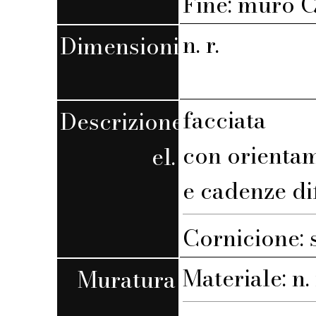
Fine: muro C,
n. r.
Dimensioni
facciata
Descrizione
con orienta
el.
e cadenze di
Cornicione: 
Materiale: n. 
Muratura