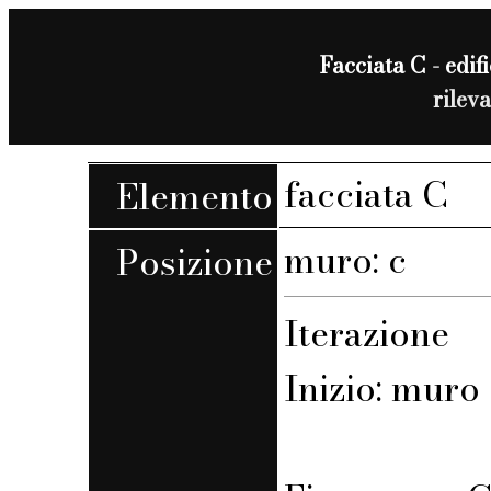
Facciata C - edifi
rilev
facciata C
Elemento
muro: c
Posizione
Iterazione
Inizio: muro 