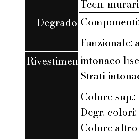
Tecn. muraria
Componenti:
Degrado
Funzionale: 
intonaco lis
Rivestimento
Strati intona
Colore sup.
Degr. colori
Colore altro s