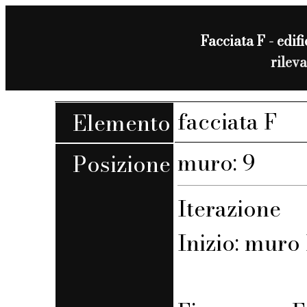
Facciata F - edifi
rilev
facciata F
Elemento
muro: 9
Posizione
Iterazione
Inizio: muro F