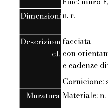
Fine: muro F,
n. r.
Dimensioni
facciata
Descrizione
con orienta
el.
e cadenze di
Cornicione: 
Materiale: n. 
Muratura