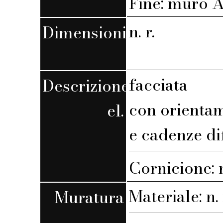
Fine: muro A,
n. r.
Dimensioni
facciata
Descrizione
con orienta
el.
e cadenze di
Cornicione:
Materiale: n. 
Muratura