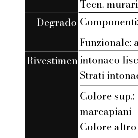
Tecn. muraria
Componenti:
Degrado
Funzionale: 
intonaco lis
Rivestimento
Strati intona
Colore sup.: 
marcapiani
Colore altro s