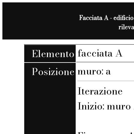
Facciata A - edificio
rilev
facciata A
Elemento
muro: a
Posizione
Iterazione
Inizio: muro 