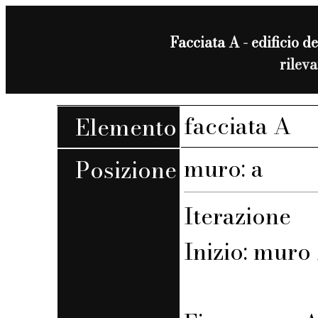
Facciata A - edificio de
rilev
facciata A
Elemento
muro: a
Posizione
Iterazione
Inizio: muro 