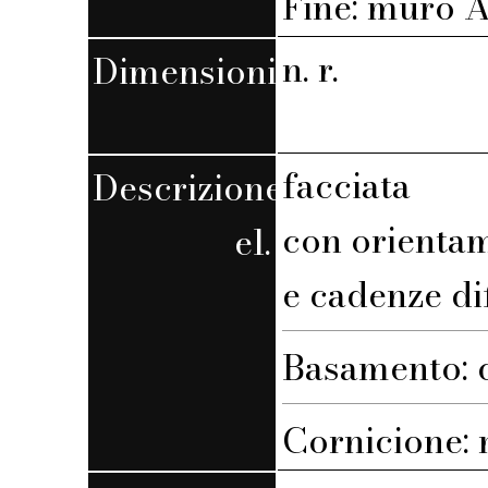
Fine: muro A,
n. r.
Dimensioni
facciata
Descrizione
con orienta
el.
e cadenze di
Basamento: c
Cornicione: n