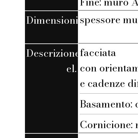
Fine: muro A,
spessore mu
Dimensioni
facciata
Descrizione
con orienta
el.
e cadenze di
Basamento: c
Cornicione: n