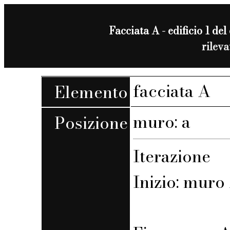
Facciata A - edificio 1 del 
rilev
facciata A
Elemento
muro: a
Posizione
Iterazione
Inizio: muro 