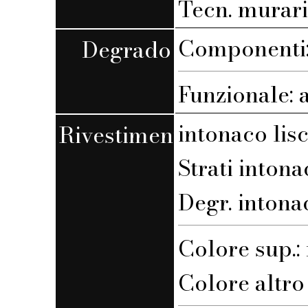
Tecn. muraria
Componenti:
Degrado
Funzionale: 
intonaco lis
Rivestimento
Strati intona
Degr. intona
Colore sup.
Colore altro s