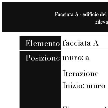
Facciata A - edificio del 
rilev
facciata A
Elemento
muro: a
Posizione
Iterazione
Inizio: muro 