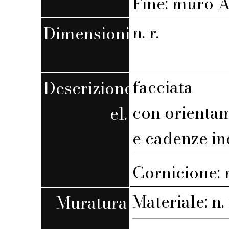
Fine: muro A,
n. r.
Dimensioni
facciata
Descrizione
con orienta
el.
e cadenze in
Cornicione:
Materiale: n. 
Muratura