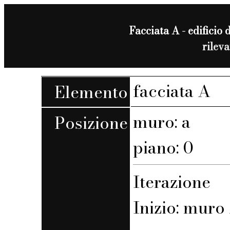
Facciata A - edificio d
rilev
facciata A
Elemento
muro: a
Posizione
piano: 0
Iterazione
Inizio: muro 