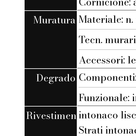
Cornicione: 
Materiale: n. 
Muratura
Tecn. muraria
Accessori: l
Componenti: 
Degrado
Funzionale: 
intonaco lis
Rivestimento
Strati intona