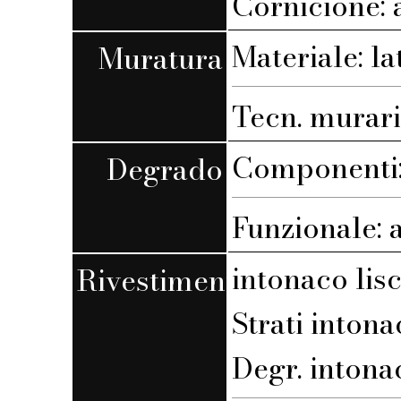
Cornicione: 
Materiale: la
Muratura
Tecn. muraria
Componenti: 
Degrado
Funzionale: 
intonaco lis
Rivestimento
Strati intona
Degr. intona