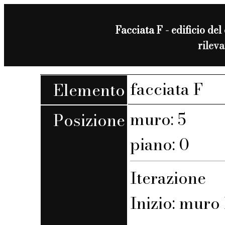
Facciata F - edificio del 
rilev
facciata F
Elemento
muro: 5
Posizione
piano: 0
Iterazione
Inizio: muro F