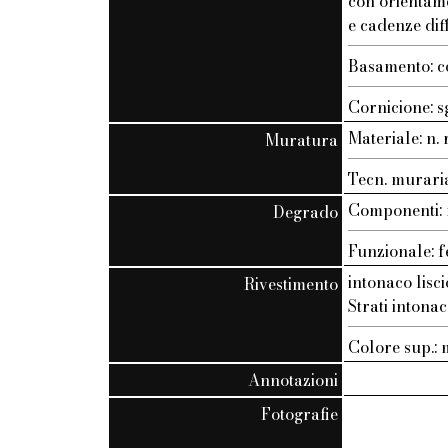
con orientam
e cadenze dif
Basamento: c
Cornicione: s
Materiale: n. r
Muratura
Tecn. muraria:
Componenti: n
Degrado
Funzionale: f
intonaco lisci
Rivestimento
Strati intonac
Colore sup.
Annotazioni
Fotografie