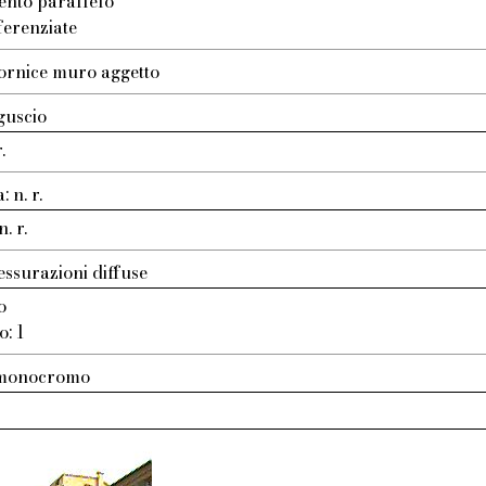
ento parallelo
ferenziate
ornice muro aggetto
guscio
.
 n. r.
. r.
essurazioni diffuse
o
o: 1
: monocromo