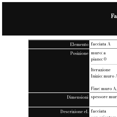
Fa
facciata A
Elemento
muro: a
Posizione
piano: 0
Iterazione
Inizio: muro A
Fine: muro A, 
spessore mur
Dimensioni
facciata
Descrizione el.