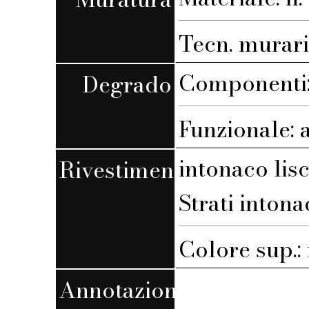
Tecn. muraria
Componenti: 
Degrado
Funzionale: 
intonaco lis
Rivestimento
Strati intona
Colore sup.
Annotazioni