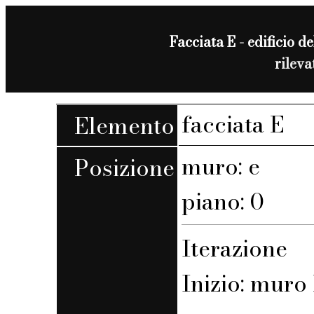
Facciata E - edificio de
rilev
facciata E
Elemento
muro: e
Posizione
piano: 0
Iterazione
Inizio: muro 