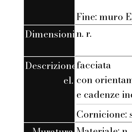
Fine: muro E,
n. r.
Dimensioni
facciata
Descrizione
con orienta
el.
e cadenze in
Cornicione: 
Materiale: n. 
Muratura