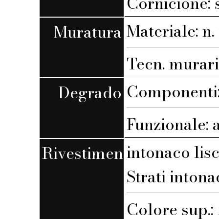
Cornicione: 
Materiale: n. 
Muratura
Tecn. muraria
Componenti: 
Degrado
Funzionale: 
intonaco lis
Rivestimento
Strati intona
Colore sup.