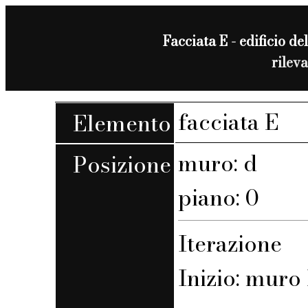
Facciata E - edificio del
rilev
facciata E
Elemento
muro: d
Posizione
piano: 0
Iterazione
Inizio: muro 