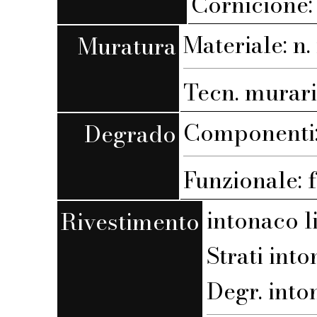
Cornicione
Materiale: n. 
Muratura
Tecn. muraria
Componenti: 
Degrado
Funzionale: 
intonaco l
Rivestimento
Strati into
Degr. into