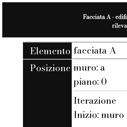
Facciata A - edifi
rilev
facciata A
Elemento
muro: a
Posizione
piano: 0
Iterazione
Inizio: muro 