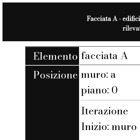
Facciata A - edifici
rilev
facciata A
Elemento
muro: a
Posizione
piano: 0
Iterazione
Inizio: muro 