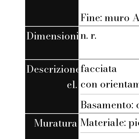
Fine: muro A,
n. r.
Dimensioni
facciata
Descrizione
con orienta
el.
Basamento: 
Materiale: pi
Muratura