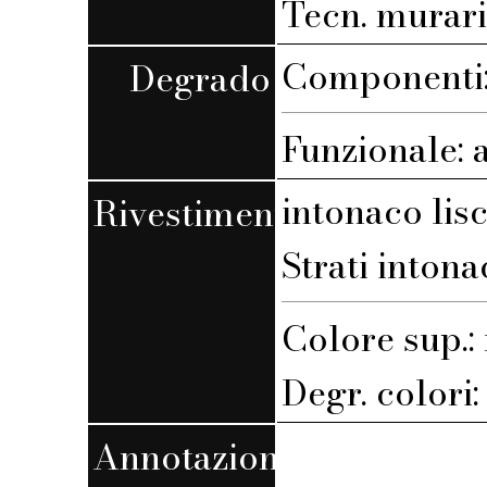
Tecn. muraria
Componenti: 
Degrado
Funzionale: 
intonaco lis
Rivestimento
Strati intona
Colore sup.
Degr. colori
Annotazioni