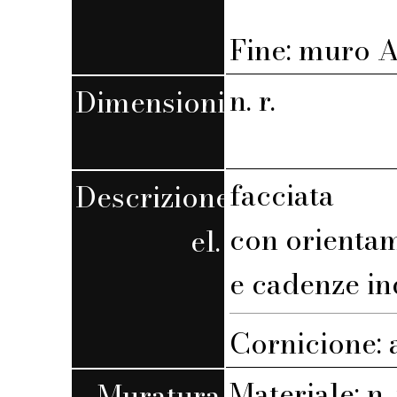
Fine: muro A,
n. r.
Dimensioni
facciata
Descrizione
con orienta
el.
e cadenze in
Cornicione: 
Materiale: n. 
Muratura