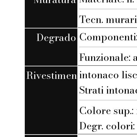
Tecn. muraria
Componenti: 
Degrado
Funzionale: 
intonaco lis
Rivestimento
Strati intona
Colore sup.
Degr. colori