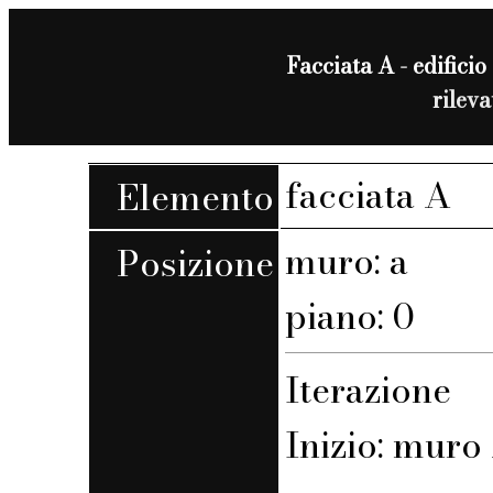
Facciata A - edificio 
rilev
facciata A
Elemento
muro: a
Posizione
piano: 0
Iterazione
Inizio: muro 