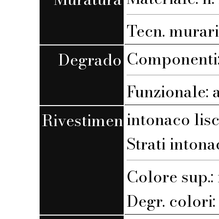
Tecn. muraria
Componenti: 
Degrado
Funzionale: 
intonaco lis
Rivestimento
Strati intona
Colore sup.
Degr. colori