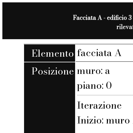
Facciata A - edificio 3 
rilev
facciata A
Elemento
muro: a
Posizione
piano: 0
Iterazione
Inizio: muro A