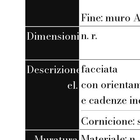
Fine: muro A,
n. r.
Dimensioni
facciata
Descrizione
con orienta
el.
e cadenze in
Cornicione: 
Materiale: n. 
Muratura