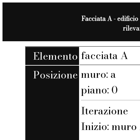
Facciata A - edificio 
rilev
facciata A
Elemento
muro: a
Posizione
piano: 0
Iterazione
Inizio: muro 