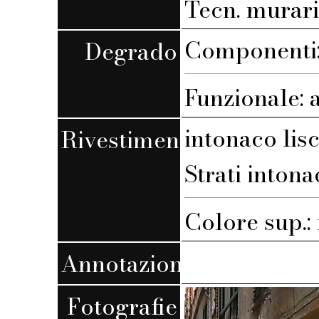
Tecn. muraria
Componenti: 
Degrado
Funzionale: 
intonaco lis
Rivestimento
Strati intona
Colore sup.
Annotazioni
Fotografie