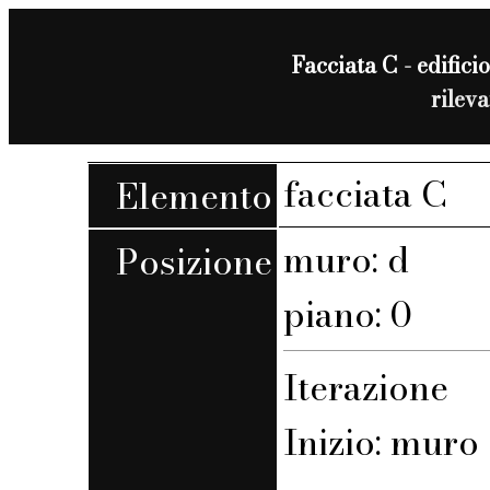
Facciata C - edificio
rilev
facciata C
Elemento
muro: d
Posizione
piano: 0
Iterazione
Inizio: muro 