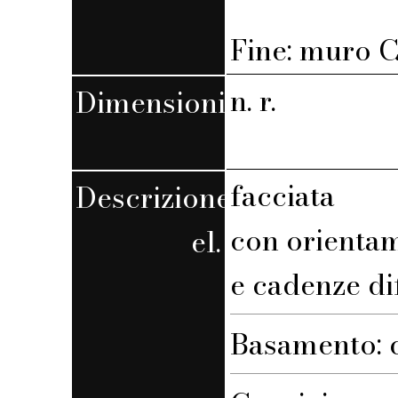
Fine: muro C,
n. r.
Dimensioni
facciata
Descrizione
con orienta
el.
e cadenze di
Basamento: 