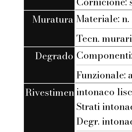
Cornicione: 
Materiale: n. 
Muratura
Tecn. muraria
Componenti: 
Degrado
Funzionale: 
intonaco lis
Rivestimento
Strati intona
Degr. intona