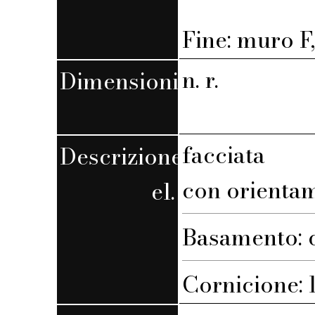
Fine: muro F,
n. r.
Dimensioni
facciata
Descrizione
con orienta
el.
Basamento: 
Cornicione: l