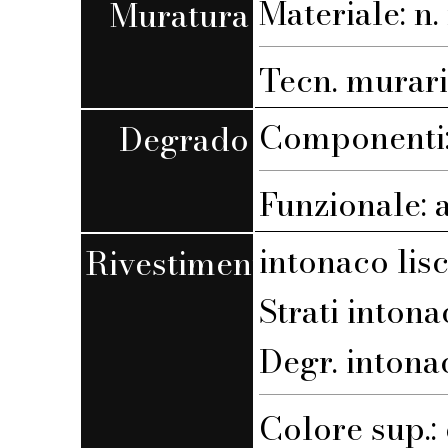
Materiale: n. 
Muratura
Tecn. muraria
Componenti: 
Degrado
Funzionale: 
intonaco lis
Rivestimento
Strati intona
Degr. intona
Colore sup.: