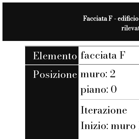
Facciata F - edificio
rilev
facciata F
Elemento
muro: 2
Posizione
piano: 0
Iterazione
Inizio: muro F