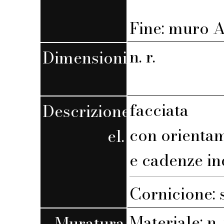
Fine: muro A,
n. r.
Dimensioni
facciata
Descrizione
con orienta
el.
e cadenze in
Cornicione: 
Materiale: n. 
Muratura