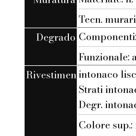
Tecn. muraria
Componenti: 
Degrado
Funzionale: 
intonaco lis
Rivestimento
Strati intona
Degr. intona
Colore sup.