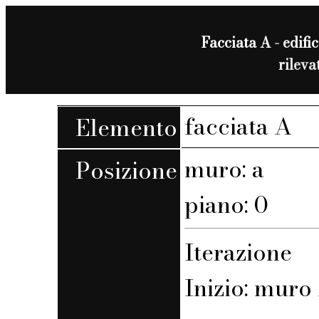
Facciata A - edific
rilev
facciata A
Elemento
muro: a
Posizione
piano: 0
Iterazione
Inizio: muro 