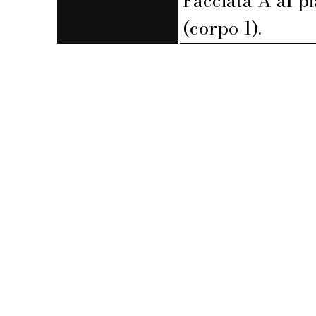
Facciata A al p
(corpo 1).