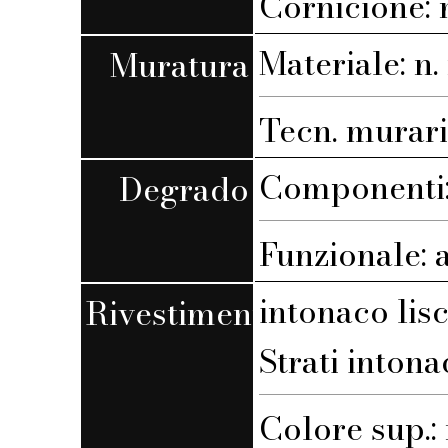
Cornicione:
Materiale: n. 
Muratura
Tecn. muraria
Componenti: 
Degrado
Funzionale: 
intonaco lis
Rivestimento
Strati intona
Colore sup.