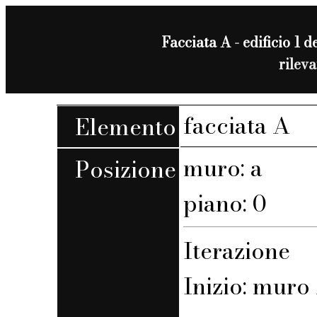
Facciata A - edificio 1 de
rilev
facciata A
Elemento
muro: a
Posizione
piano: 0
Iterazione
Inizio: muro 