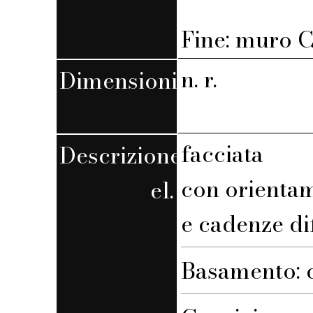
Fine: muro C,
n. r.
Dimensioni
facciata
Descrizione
con orienta
el.
e cadenze di
Basamento: 