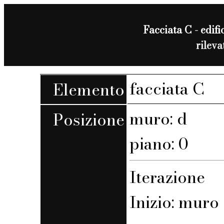
Facciata C - edific
rilev
facciata C
Elemento
muro: d
Posizione
piano: 0
Iterazione
Inizio: muro 