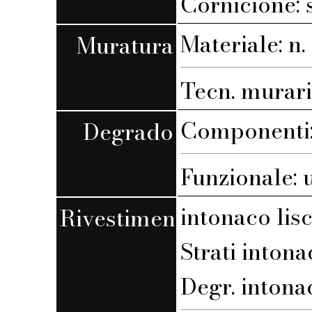
Cornicione: 
Materiale: n. 
Muratura
Tecn. muraria
Componenti: 
Degrado
Funzionale: 
intonaco lis
Rivestimento
Strati intona
Degr. intona