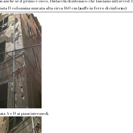
si anche se il primo e cieco. Distacchi di intonaco che lasciano intravved
ciata D colonnina murata alta circa 160 cm (zaffe in ferro di rinforzo)
>
ata A e D ai piani intermedi.