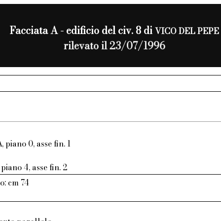
Facciata A - edificio del civ. 8 di
VICO DEL PEPE
rilevato il 23/07/1996
, piano 0, asse fin. 1
piano 4, asse fin. 2
o: cm 74