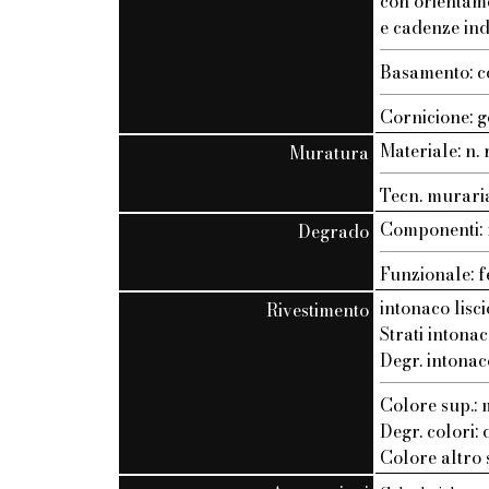
con orientam
e cadenze ind
Basamento: c
Cornicione: g
Materiale: n. r
Muratura
Tecn. muraria:
Componenti: n
Degrado
Funzionale: f
intonaco lisci
Rivestimento
Strati intonac
Degr. intonac
Colore sup.
Degr. colori:
Colore altro