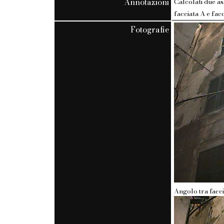
Annotazioni
Calcolati due as
facciata A e fac
Fotografie
Angolo tra facci