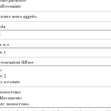
ento parallelo
ifferenziate
ornice muro aggetto
ola
.
 n. r.
. r.
essurazioni diffuse
o
o: 2
o: scrostato
: monocromo
 dilavamento
 str.: monocromo