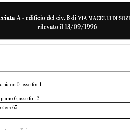
ciata A - edificio del civ. 8 di
VIA MACELLI DI SOZ
rilevato il 13/09/1996
, piano 0, asse fin. 1
piano 6, asse fin. 2
o: cm 65