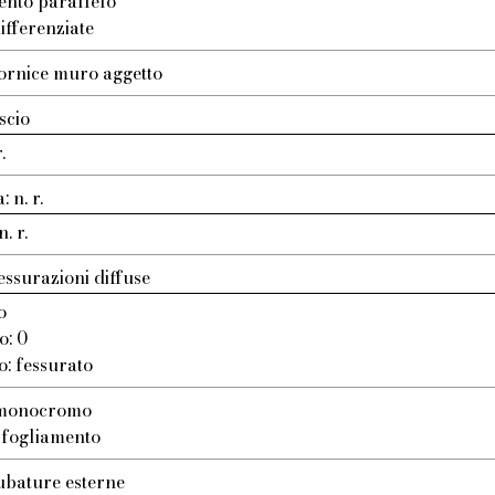
ento parallelo
ifferenziate
ornice muro aggetto
scio
.
 n. r.
. r.
essurazioni diffuse
o
o: 0
o: fessurato
: monocromo
 sfogliamento
ubature esterne