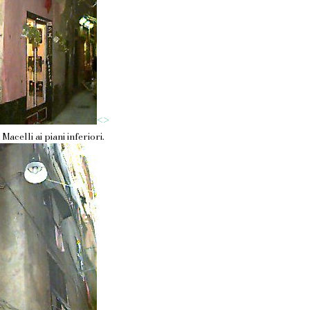
<
>
 Macelli ai piani inferiori.