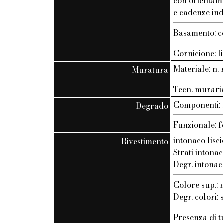
con orientam
e cadenze ind
Basamento: c
Cornicione: li
Materiale: n. r
Muratura
Tecn. muraria:
Componenti: n
Degrado
Funzionale: f
intonaco lisci
Rivestimento
Strati intonac
Degr. intonac
Colore sup.
Degr. colori:
Presenza di t