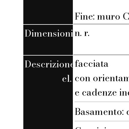
Fine: muro C,
n. r.
Dimensioni
facciata
Descrizione
con orienta
el.
e cadenze in
Basamento: 