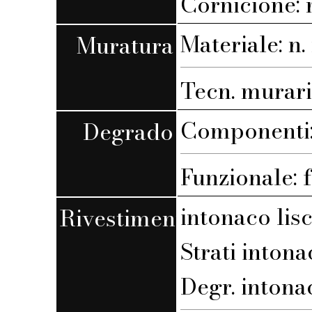
Cornicione:
Materiale: n. 
Muratura
Tecn. muraria
Componenti: 
Degrado
Funzionale: 
intonaco lis
Rivestimento
Strati intona
Degr. intona