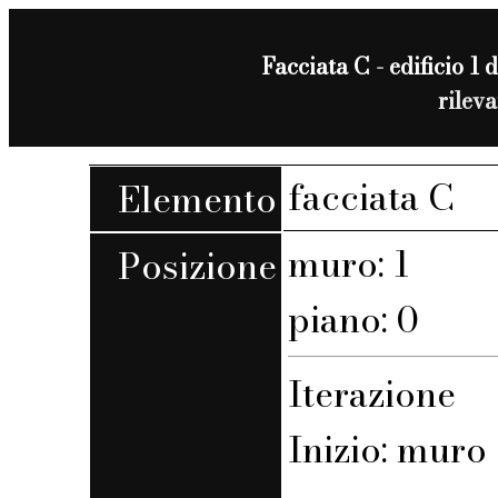
Facciata C - edificio 1 d
rilev
facciata C
Elemento
muro: 1
Posizione
piano: 0
Iterazione
Inizio: muro 