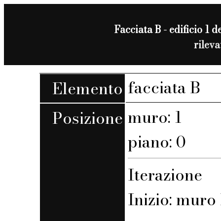
Facciata B - edificio 1 de
rilev
facciata B
Elemento
muro: 1
Posizione
piano: 0
Iterazione
Inizio: muro B