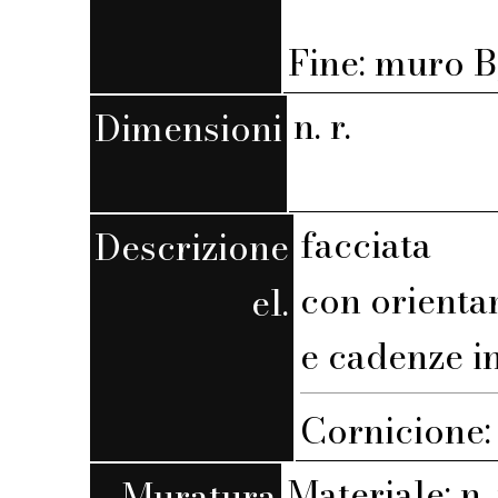
Fine: muro B,
n. r.
Dimensioni
facciata
Descrizione
con orient
el.
e cadenze i
Cornicione:
Materiale: n. 
Muratura