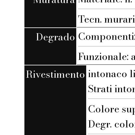
Tecn. muraria
Componenti: 
Degrado
Funzionale: 
intonaco l
Rivestimento
Strati into
Colore su
Degr. colo