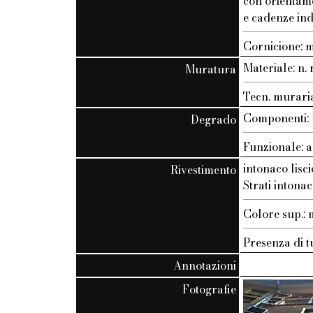
con orientam
e cadenze ind
Cornicione: 
Materiale: n. r
Muratura
Tecn. muraria:
Componenti: n
Degrado
Funzionale: a
intonaco lisci
Rivestimento
Strati intonac
Colore sup.
Presenza di t
Annotazioni
Fotografie