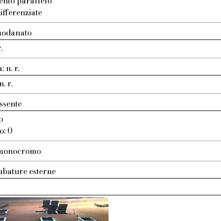
ento parallelo
ifferenziate
modanato
.
 n. r.
. r.
ssente
o
o: 0
: monocromo
ubature esterne