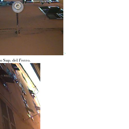
>
co Sup. del Ferro.