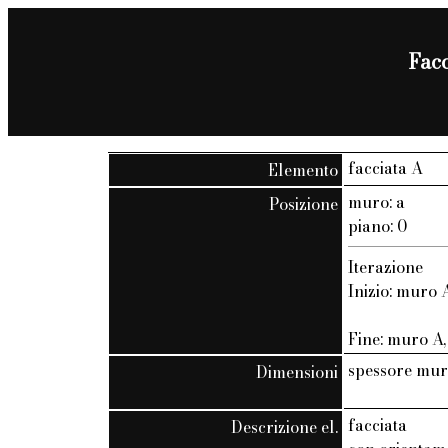
Facc
facciata A
Elemento
muro: a
Posizione
piano: 0
Iterazione
Inizio: muro A
Fine: muro A, 
spessore mur
Dimensioni
facciata
Descrizione el.