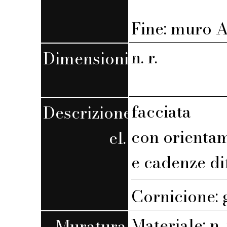
Fine: muro A,
n. r.
Dimensioni
facciata
Descrizione
con orienta
el.
e cadenze di
Cornicione: 
Materiale: n. 
Muratura