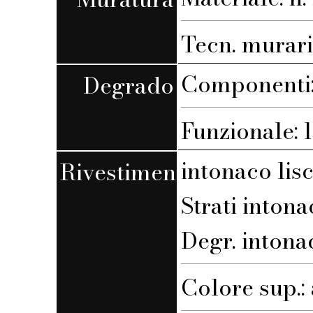
Tecn. muraria
Componenti: 
Degrado
Funzionale: l
intonaco lis
Rivestimento
Strati intona
Degr. intona
Colore sup.: