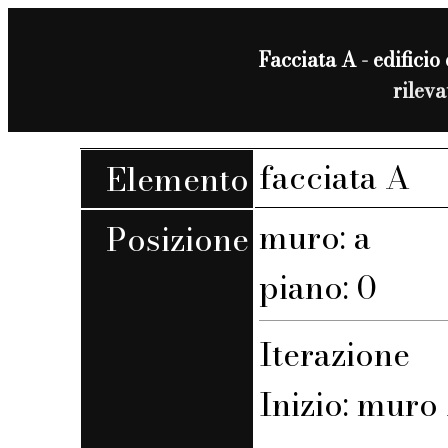
Facciata A - edificio 
rilev
facciata A
Elemento
muro: a
Posizione
piano: 0
Iterazione
Inizio: muro 