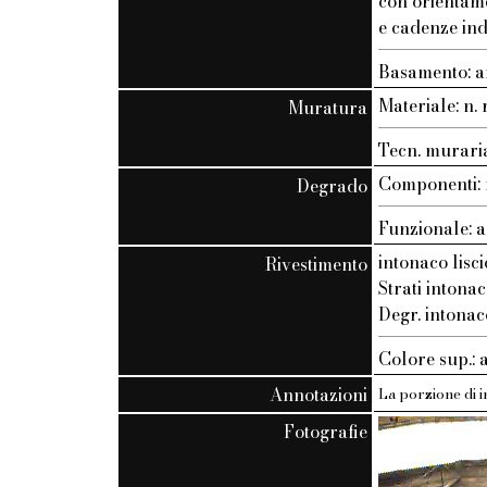
con orientam
e cadenze ind
Basamento: ar
Materiale: n. r
Muratura
Tecn. muraria:
Componenti: n
Degrado
Funzionale: a
intonaco lisci
Rivestimento
Strati intonac
Degr. intonac
Colore sup.: 
Annotazioni
La porzione di i
Fotografie