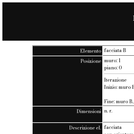
facciata B
Elemento
muro: 1
Posizione
piano: 0
Iterazione
Inizio: muro B
Fine: muro B, 
n. r.
Dimensioni
facciata
Descrizione el.