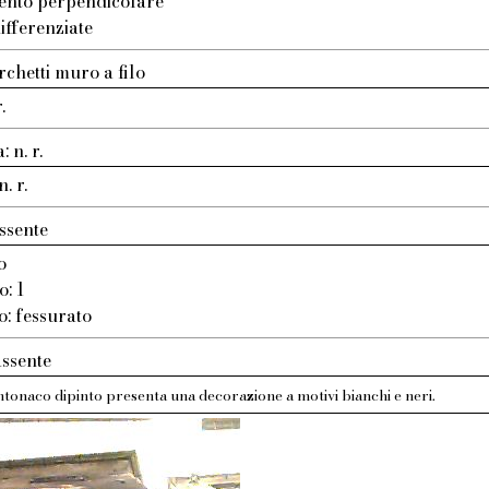
ento perpendicolare
ifferenziate
chetti muro a filo
.
 n. r.
. r.
ssente
o
o: 1
o: fessurato
assente
ntonaco dipinto presenta una decorazione a motivi bianchi e neri.