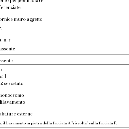
ento perpendicolare
ferenziate
ornice muro aggetto
.
 n. r.
assente
ssente
o
o: 1
o: scrostato
: monocromo
 dilavamento
ubature esterne
. il basamento in pietra della facciata A "risvolta" sulla facciata F.