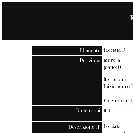
F
facciata D
Elemento
muro: a
Posizione
piano: 0
Iterazione
Inizio: muro D
Fine: muro D, 
n. r.
Dimensioni
facciata
Descrizione el.