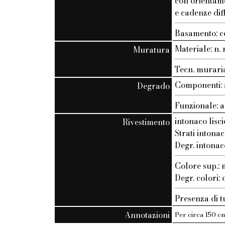
con orientam
e cadenze dif
Basamento: c
Materiale: n. r
Muratura
Tecn. muraria:
Componenti: 
Degrado
Funzionale: a
intonaco lisci
Rivestimento
Strati intonac
Degr. intonac
Colore sup.
Degr. colori:
Presenza di t
Annotazioni
Per circa 150 cm