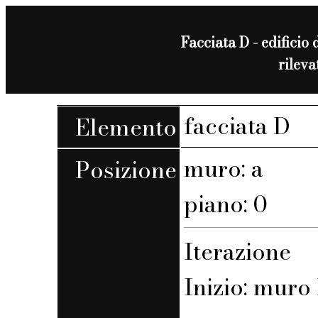
Facciata D - edificio 
rilev
facciata D
Elemento
muro: a
Posizione
piano: 0
Iterazione
Inizio: muro 