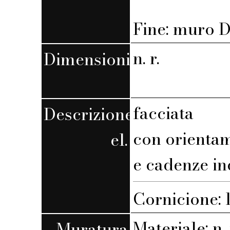
Fine: muro D,
n. r.
Dimensioni
facciata
Descrizione
con orienta
el.
e cadenze in
Cornicione: l
Materiale: n. 
Muratura