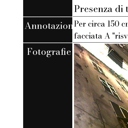
Presenza di 
Per circa 150 c
Annotazioni
facciata A "risv
Fotografie