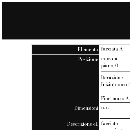
facciata A
Elemento
muro: a
Posizione
piano: 0
Iterazione
Inizio: muro A
Fine: muro A, 
n. r.
Dimensioni
facciata
Descrizione el.