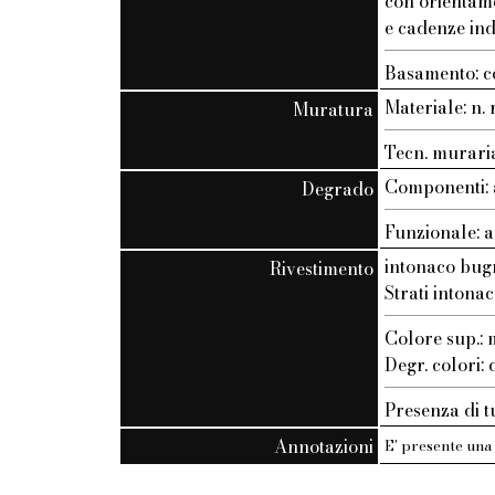
con orientam
e cadenze ind
Basamento: c
Materiale: n. r
Muratura
Tecn. muraria:
Componenti: 
Degrado
Funzionale: a
intonaco bug
Rivestimento
Strati intonac
Colore sup.
Degr. colori:
Presenza di t
Annotazioni
E' presente una