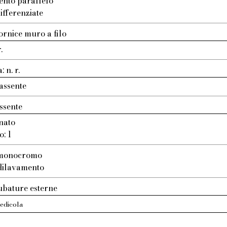
ento parallelo
ifferenziate
ornice muro a filo
.
 n. r.
assente
ssente
nato
o: 1
: monocromo
 dilavamento
ubature esterne
 edicola