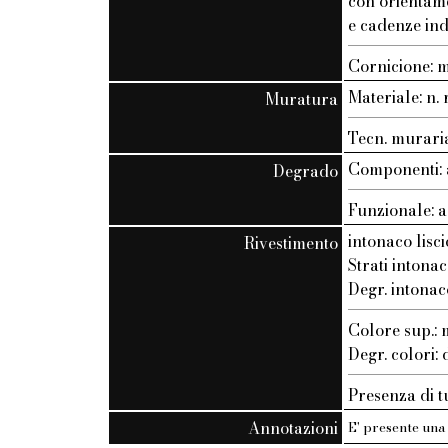
con orientam
e cadenze ind
Cornicione: 
Materiale: n. r
Muratura
Tecn. muraria:
Componenti: 
Degrado
Funzionale: a
intonaco lisci
Rivestimento
Strati intonac
Degr. intonac
Colore sup.
Degr. colori:
Presenza di t
Annotazioni
E' presente una