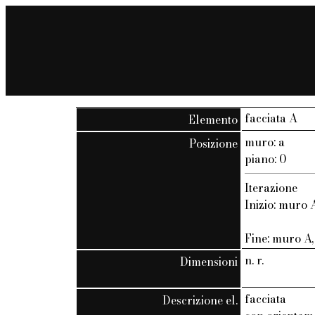
facciata A
Elemento
muro: a
Posizione
piano: 0
Iterazione
Inizio: muro A
Fine: muro A, 
n. r.
Dimensioni
facciata
Descrizione el.