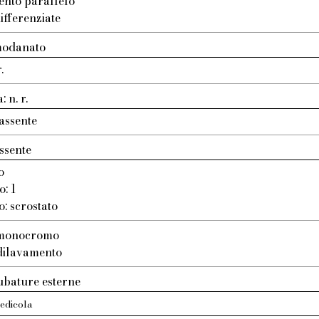
ento parallelo
ifferenziate
modanato
.
 n. r.
assente
ssente
o
o: 1
o: scrostato
: monocromo
 dilavamento
ubature esterne
 edicola