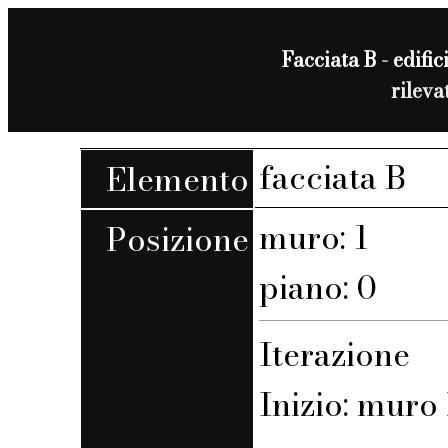
Facciata B - edific
rilev
facciata B
Elemento
muro: 1
Posizione
piano: 0
Iterazione
Inizio: muro 