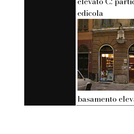
elevato C: parti
edicola
basamento elev