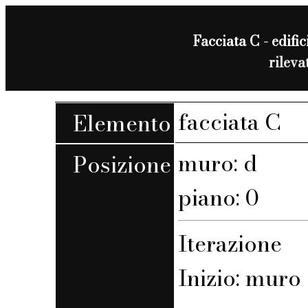
Facciata C - edific
rilev
facciata C
Elemento
muro: d
Posizione
piano: 0
Iterazione
Inizio: muro 