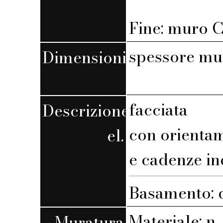
Fine: muro C,
spessore mu
Dimensioni
facciata
Descrizione
con orienta
el.
e cadenze in
Basamento: c
Materiale: n. 
Muratura