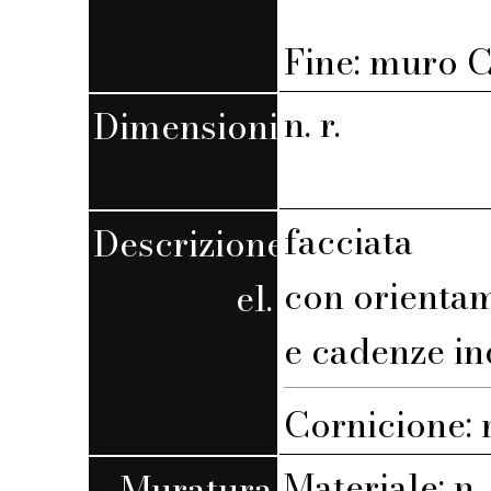
Fine: muro C,
n. r.
Dimensioni
facciata
Descrizione
con orienta
el.
e cadenze in
Cornicione:
Materiale: n. 
Muratura