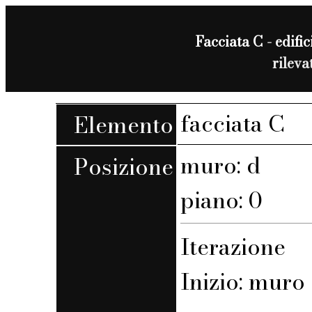
Facciata C - edific
rilev
facciata C
Elemento
muro: d
Posizione
piano: 0
Iterazione
Inizio: muro 