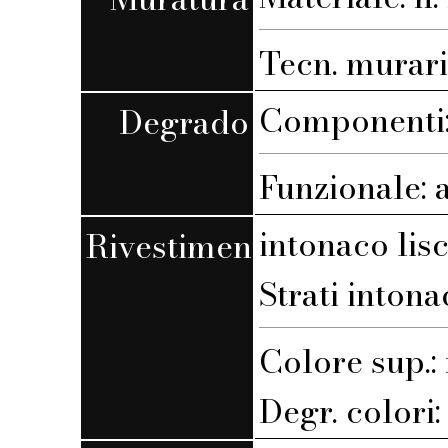
Tecn. muraria
Componenti:
Degrado
Funzionale: 
intonaco lis
Rivestimento
Strati intona
Colore sup.
Degr. colori