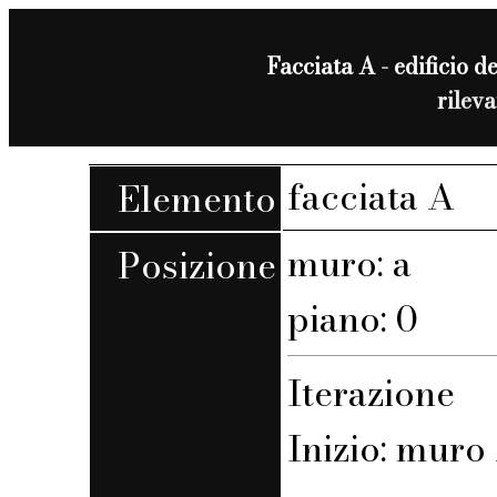
Facciata A - edificio de
rilev
facciata A
Elemento
muro: a
Posizione
piano: 0
Iterazione
Inizio: muro A