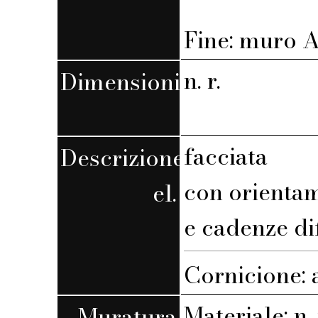
Fine: muro A,
n. r.
Dimensioni
facciata
Descrizione
con orienta
el.
e cadenze di
Cornicione: 
Materiale: n. 
Muratura