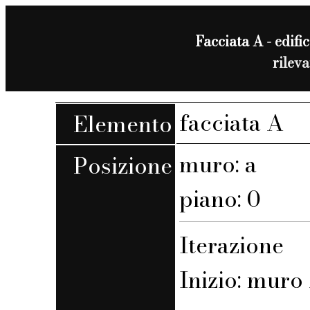
Facciata A - edific
rilev
facciata A
Elemento
muro: a
Posizione
piano: 0
Iterazione
Inizio: muro 