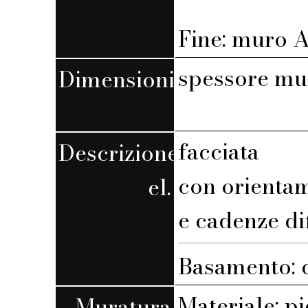
Fine: muro A,
spessore mu
Dimensioni
facciata
Descrizione
con orienta
el.
e cadenze di
Basamento: 
Materiale: pi
Muratura