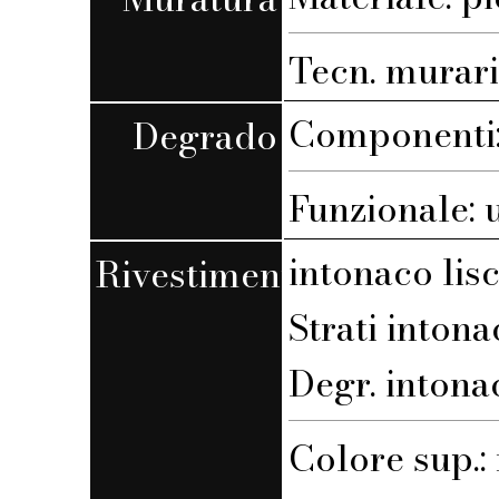
Tecn. muraria
Componenti: 
Degrado
Funzionale: 
intonaco lis
Rivestimento
Strati intona
Degr. intona
Colore sup.