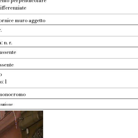
ento perpendicolare
ifferenziate
ornice muro aggetto
.
 n. r.
assente
ssente
o
o: 1
: monocromo
nzione