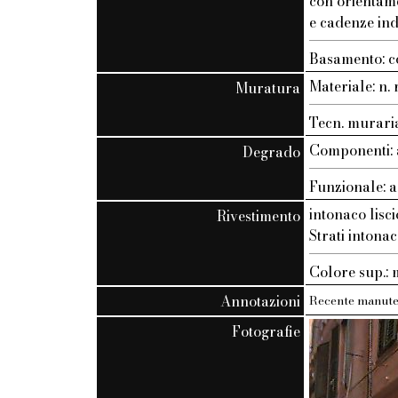
con orientam
e cadenze ind
Basamento: c
Materiale: n. r
Muratura
Tecn. muraria:
Componenti: 
Degrado
Funzionale: a
intonaco lisci
Rivestimento
Strati intonac
Colore sup.
Annotazioni
Recente manute
Fotografie