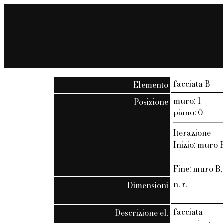
facciata B
Elemento
muro: 1
Posizione
piano: 0
Iterazione
Inizio: muro B
Fine: muro B, 
n. r.
Dimensioni
facciata
Descrizione el.