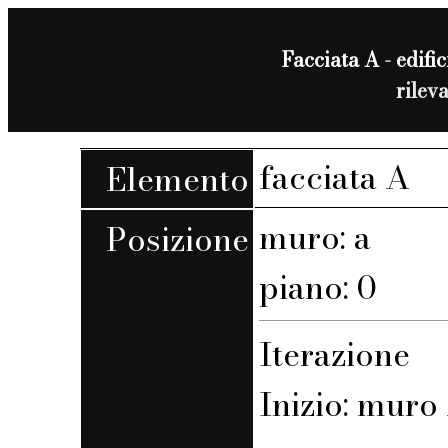
Facciata A - edific
rilev
facciata A
Elemento
muro: a
Posizione
piano: 0
Iterazione
Inizio: muro 