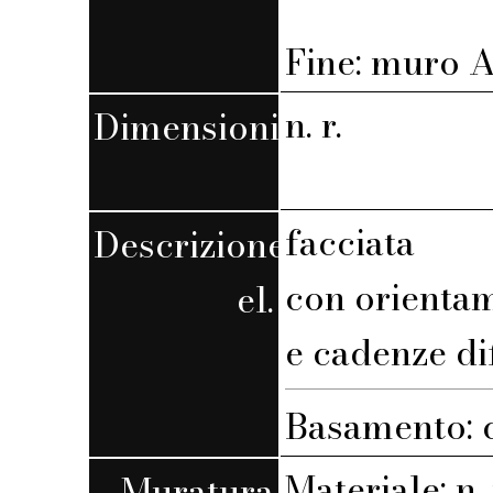
Fine: muro A,
n. r.
Dimensioni
facciata
Descrizione
con orienta
el.
e cadenze di
Basamento: 
Materiale: n. 
Muratura