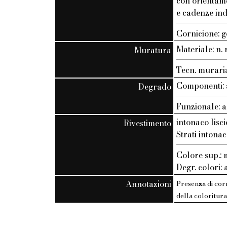
con orientam
e cadenze ind
Cornicione: g
Materiale: n. r
Muratura
Tecn. muraria:
Componenti: 
Degrado
Funzionale: a
intonaco lisci
Rivestimento
Strati intonac
Colore sup.
Degr. colori:
Annotazioni
Presenza di corni
della coloritura