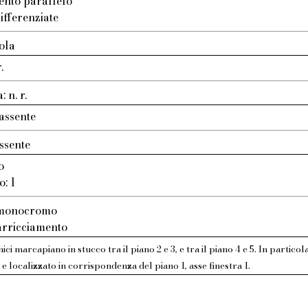
ento parallelo
ifferenziate
ola
.
 n. r.
assente
ssente
o
o: 1
: monocromo
 arricciamento
ci marcapiano in stucco tra il piano 2 e 3, e tra il piano 4 e 5. In partico
 e localizzato in corrispondenza del piano 1, asse finestra 1.