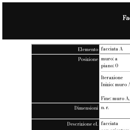
Fa
facciata A
Elemento
muro: a
Posizione
piano: 0
Iterazione
Inizio: muro A
Fine: muro A, 
n. r.
Dimensioni
facciata
Descrizione el.